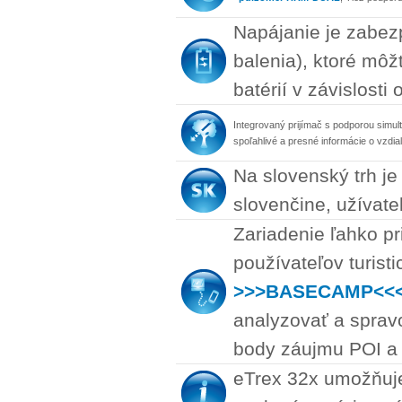
Napájanie je zabez
balenia), ktoré môž
batérií v závislosti
Integrovaný prijímač s podporou sim
spoľahlivé a presné informácie o vzdia
Na slovenský trh je
slovenčine, užívate
Zariadenie ľahko p
používateľov turist
>>>BASECAMP<<
analyzovať a sprav
body záujmu POI a
eTrex 32x umožňuje