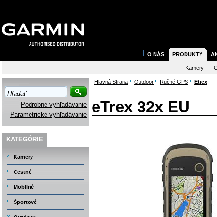
O NÁS
PRODUKTY
A
Kamery
C
Hlavná Strana
Outdoor
Ručné GPS
Etrex
eTrex 32x EU
Podrobné vyhľadávanie
Parametrické vyhľadávanie
KATEGÓRIE
Kamery
Cestné
Mobilné
Športové