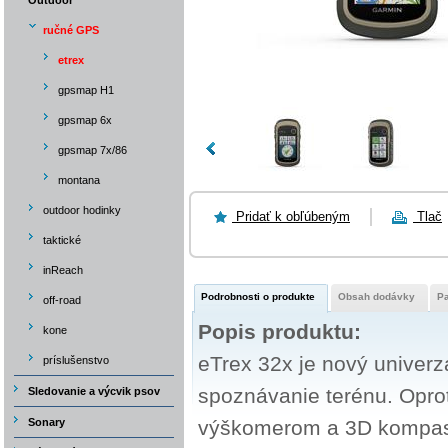
Outdoor
ručné GPS
etrex
gpsmap H1
gpsmap 6x
gpsmap 7x/86
montana
outdoor hodinky
Pridať k obľúbeným
Tlač
taktické
inReach
Podrobnosti o produkte
Obsah dodávky
P
off-road
Popis produktu:
kone
eTrex 32x je nový univerzá
príslušenstvo
spoznávanie terénu. Opro
Sledovanie a výcvik psov
Sonary
výškomerom a 3D kompa