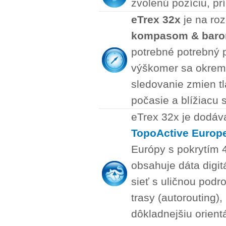
zvolenú pozíciu, pr
eTrex 32x
je na ro
kompasom & baro
potrebné potrebný 
výškomer sa okrem 
sledovanie zmien t
počasie a blížiacu 
eTrex 32x je dodáv
TopoActive Europ
Európy s pokrytím 
obsahuje dáta digit
sieť s uličnou pod
trasy (autorouting)
dôkladnejšiu orient