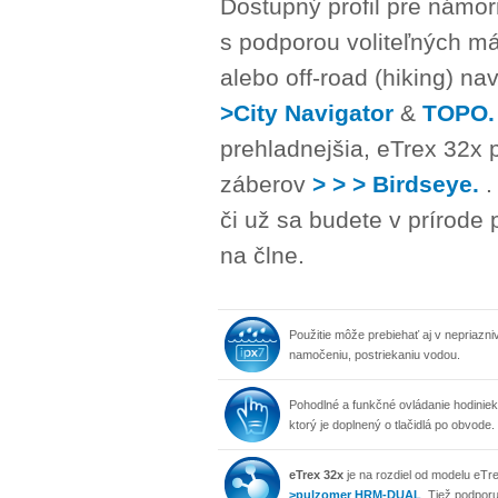
Dostupný profil pre námo
s podporou voliteľných m
alebo off-road (hiking) na
>City Navigator
&
TOPO.
prehladnejšia, eTrex 32x 
záberov
> > > Birdseye.
či už sa budete v prírode 
na člne.
Použitie môže prebiehať aj v nepriazni
namočeniu, postriekaniu vodou.
Pohodlné a funkčné ovládanie hodiniek
ktorý je doplnený o tlačidlá po obvode.
eTrex 32x
je na rozdiel od modelu eT
>pulzomer HRM-DUAL
, Tiež podporu