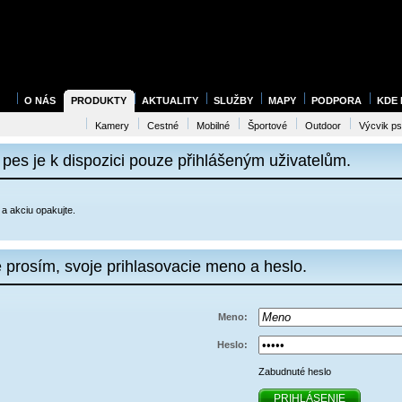
O NÁS
PRODUKTY
AKTUALITY
SLUŽBY
MAPY
PODPORA
KDE
Kamery
Cestné
Mobilné
Športové
Outdoor
Výcvik p
 pes je k dispozici pouze přihlášeným uživatelům.
 a akciu opakujte.
 prosím, svoje prihlasovacie meno a heslo.
Meno:
Heslo:
Zabudnuté heslo
PRIHLÁSENIE